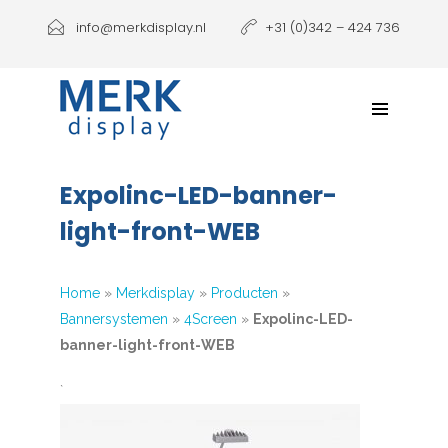
Producten
info@merkdisplay.nl
+31 (0)342 – 424 736
Printen
Klantbeleving
NIEUW: Expolinc Podium
Expolinc-LED-banner-
Contact
light-front-WEB
Home
»
Merkdisplay
»
Producten
»
Bannersystemen
»
4Screen
»
Expolinc-LED-
banner-light-front-WEB
`