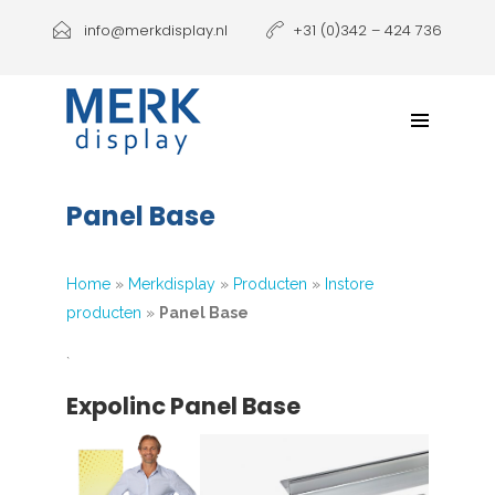
Producten
info@merkdisplay.nl
+31 (0)342 – 424 736
Printen
Klantbeleving
NIEUW: Expolinc Podium
Panel Base
Contact
Home
»
Merkdisplay
»
Producten
»
Instore
producten
»
Panel Base
`
Expolinc Panel Base