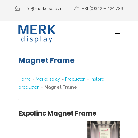
Producten
info@merkdisplay.nl
+31 (0)342 – 424 736
Printen
Klantbeleving
NIEUW: Expolinc Podium
Magnet Frame
Contact
Home
»
Merkdisplay
»
Producten
»
Instore
producten
»
Magnet Frame
`
Expolinc Magnet Frame