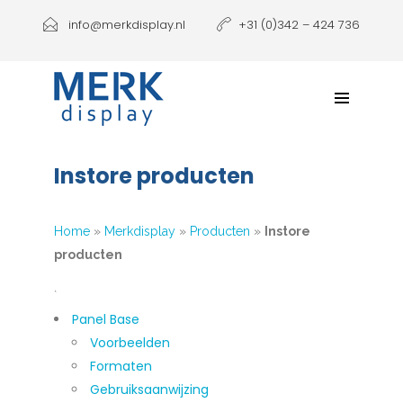
Producten
info@merkdisplay.nl
+31 (0)342 – 424 736
Printen
Klantbeleving
NIEUW: Expolinc Podium
Instore producten
Contact
Home
»
Merkdisplay
»
Producten
»
Instore
producten
`
Panel Base
Voorbeelden
Formaten
Gebruiksaanwijzing