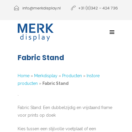
Producten
info@merkdisplay.nl
+31 (0)342 – 424 736
Printen
Klantbeleving
NIEUW: Expolinc Podium
Fabric Stand
Contact
Home
»
Merkdisplay
»
Producten
»
Instore
producten
»
Fabric Stand
`
Fabric Stand: Een dubbelzijdig en vrijstaand frame
voor prints op doek
Kies tussen een stijlvolle voetplaat of een