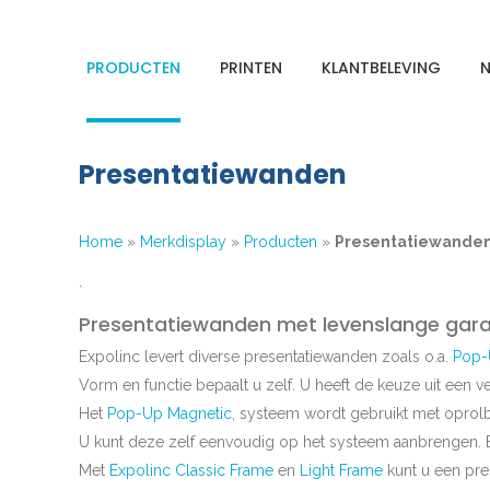
PRODUCTEN
PRINTEN
KLANTBELEVING
N
Presentatiewanden
Home
»
Merkdisplay
»
Producten
»
Presentatiewande
`
Presentatiewanden met levenslange gara
Expolinc levert diverse presentatiewanden zoals o.a.
Pop-
Vorm en functie bepaalt u zelf. U heeft de keuze uit een 
Het
Pop-Up Magnetic
,
systeem wordt gebruikt met oprolb
U kunt deze zelf eenvoudig op het systeem aanbrengen. Bi
Met
Expolinc Classic Frame
en
Light Frame
kunt u een pr