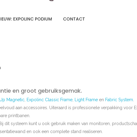
IEUW: EXPOLINC PODIUM
CONTACT
n
ntie en groot gebruiksgemak.
Up Magnetic
,
Expolinc Classic Frame
,
Light Frame
en
Fabric System
.
veelvoud aan accessoires. Uiteraard is professionele verpakking voor 
are printbanen.
j dit systeem kunt u ook gebruik maken van monitoren, productschapp
esentatiewand en ook een complete stand realiseren.