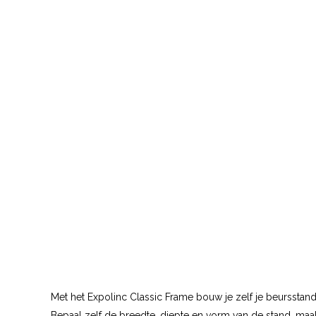
Met het Expolinc Classic Frame bouw je zelf je beursstand
Bepaal zelf de breedte, diepte en vorm van de stand, maa