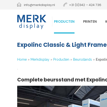
info@merkdisplay.nl
+31 (0)342 – 424 736
PRODUCTEN
PRINTEN
Expolinc Classic & Light Frame
Home
»
Merkdisplay
»
Producten
»
Beursstands
»
Expoli
`
Complete beursstand met Expolinc