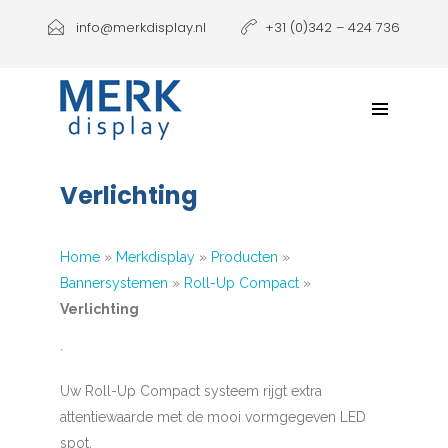
Producten
info@merkdisplay.nl
+31 (0)342 – 424 736
Printen
Klantbeleving
NIEUW: Expolinc Podium
Verlichting
Contact
Home
»
Merkdisplay
»
Producten
»
Bannersystemen
»
Roll-Up Compact
»
Verlichting
`
Uw Roll-Up Compact systeem rijgt extra
attentiewaarde met de mooi vormgegeven LED
spot.