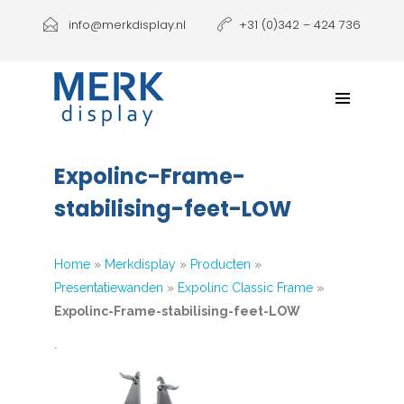
Producten
info@merkdisplay.nl
+31 (0)342 – 424 736
Printen
Klantbeleving
NIEUW: Expolinc Podium
Expolinc-Frame-
Contact
stabilising-feet-LOW
Home
»
Merkdisplay
»
Producten
»
Presentatiewanden
»
Expolinc Classic Frame
»
Expolinc-Frame-stabilising-feet-LOW
`