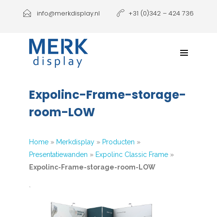
Producten
info@merkdisplay.nl
+31 (0)342 – 424 736
Printen
Klantbeleving
NIEUW: Expolinc Podium
Expolinc-Frame-storage-
Contact
room-LOW
Home
»
Merkdisplay
»
Producten
»
Presentatiewanden
»
Expolinc Classic Frame
»
Expolinc-Frame-storage-room-LOW
`