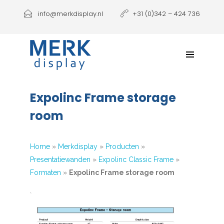
Producten
info@merkdisplay.nl
+31 (0)342 – 424 736
Printen
Klantbeleving
NIEUW: Expolinc Podium
Expolinc Frame storage
Contact
room
Home
»
Merkdisplay
»
Producten
»
Presentatiewanden
»
Expolinc Classic Frame
»
Formaten
»
Expolinc Frame storage room
`