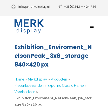
Producten
info@merkdisplay.nl
+31 (0)342 – 424 736
Printen
Klantbeleving
NIEUW: Expolinc Podium
Exhibition_Enviroment_N
Contact
elsonPeak_3x6_storage
840×420 px
Home
»
Merkdisplay
»
Producten
»
Presentatiewanden
»
Expolinc Classic Frame
»
Voorbeelden
»
Exhibition_Enviroment_NelsonPeak_3x6_stor
age 840×420 px