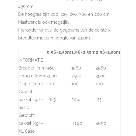
496 cm.
De hoogtes zijn 200, 225, 250, 300 en 400 cm.
Maatwerk is ook mogelijk.
Hieronder vindt u de gegevens van de eerste 3
breedtes met een hoogte van 2.50m.
0.96×2.50m
1.96×2.50m
2.96×2.50m
INFORMATIE
Breedte (mm)
960
1960
2960
Hoogte (mm)
2500
2500
2500
Diepte (mm)
100
100
100
Gewicht,
pakket (kg) –
16,5
20,4
25
Basic
Gewicht,
pakket (kg) –
39,20
45,90
XL Case