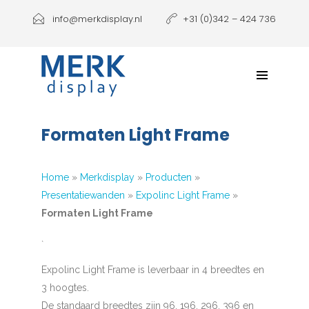
Producten
info@merkdisplay.nl
+31 (0)342 – 424 736
Printen
Klantbeleving
NIEUW: Expolinc Podium
Formaten Light Frame
Contact
Home
»
Merkdisplay
»
Producten
»
Presentatiewanden
»
Expolinc Light Frame
»
Formaten Light Frame
`
Expolinc Light Frame is leverbaar in 4 breedtes en
3 hoogtes.
De standaard breedtes zijn 96, 196, 296, 396 en