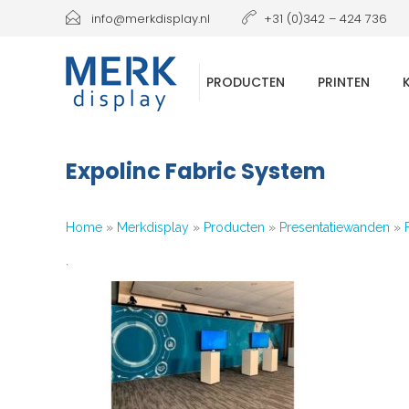
info@merkdisplay.nl
+31 (0)342 – 424 736
PRODUCTEN
PRINTEN
Expolinc Fabric System
Home
»
Merkdisplay
»
Producten
»
Presentatiewanden
»
`