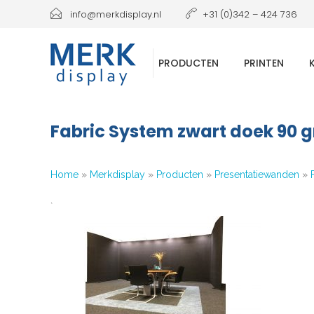
info@merkdisplay.nl
+31 (0)342 – 424 736
PRODUCTEN
PRINTEN
Fabric System zwart doek 90 
Home
»
Merkdisplay
»
Producten
»
Presentatiewanden
»
`