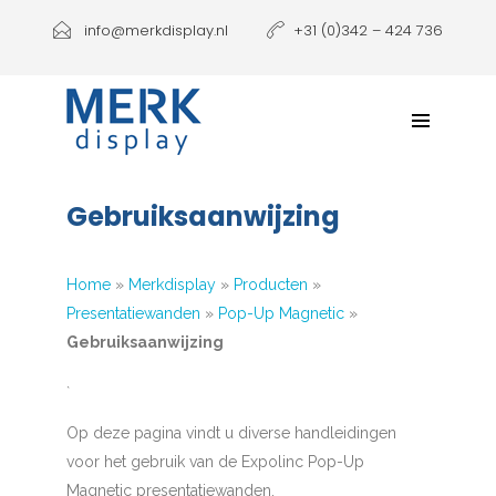
Producten
info@merkdisplay.nl
+31 (0)342 – 424 736
Printen
Klantbeleving
NIEUW: Expolinc Podium
Gebruiksaanwijzing
Contact
Home
»
Merkdisplay
»
Producten
»
Presentatiewanden
»
Pop-Up Magnetic
»
Gebruiksaanwijzing
`
Op deze pagina vindt u diverse handleidingen
voor het gebruik van de Expolinc Pop-Up
Magnetic presentatiewanden.