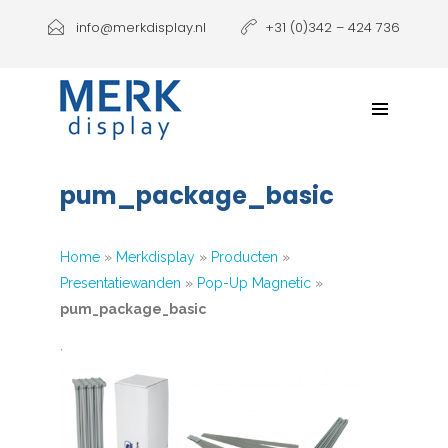
Producten
info@merkdisplay.nl
+31 (0)342 – 424 736
Printen
Klantbeleving
NIEUW: Expolinc Podium
pum_package_basic
Contact
Home
»
Merkdisplay
»
Producten
»
Presentatiewanden
»
Pop-Up Magnetic
»
pum_package_basic
`