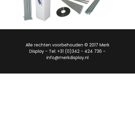
Alle rechten voorbehouden © 2017 Merk
Display - Tel: +31 (0)342 - 424 736 -
info@merkdisplay.nl