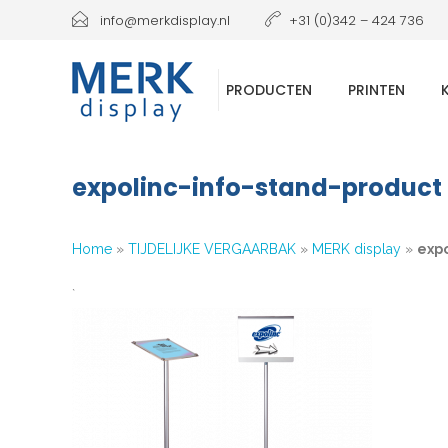
info@merkdisplay.nl
+31 (0)342 – 424 736
PRODUCTEN
PRINTEN
expolinc-info-stand-product
Home
»
TIJDELIJKE VERGAARBAK
»
MERK display
»
expo
`