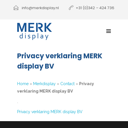
Producten
info@merkdisplay.nl
+31 (0)342 – 424 736
Printen
Klantbeleving
NIEUW: Expolinc Podium
Privacy verklaring MERK
Contact
display BV
Home
»
Merkdisplay
»
Contact
»
Privacy
verklaring MERK display BV
`
Privacy verklaring MERK display BV