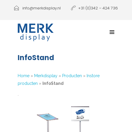
Producten
info@merkdisplay.nl
+31 (0)342 – 424 736
Printen
Klantbeleving
NIEUW: Expolinc Podium
InfoStand
Contact
Home
»
Merkdisplay
»
Producten
»
Instore
producten
»
InfoStand
`