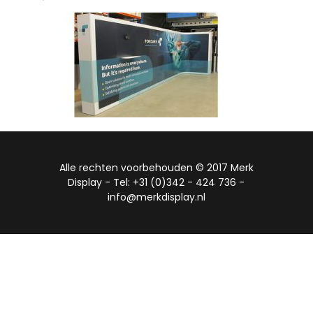
`
Alle rechten voorbehouden © 2017 Merk
Display - Tel: +31 (0)342 - 424 736 -
info@merkdisplay.nl