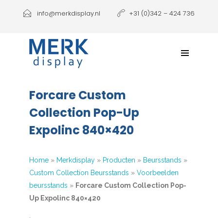
Producten
info@merkdisplay.nl
+31 (0)342 – 424 736
Printen
Klantbeleving
NIEUW: Expolinc Podium
Forcare Custom
Contact
Collection Pop-Up
Expolinc 840×420
Home
»
Merkdisplay
»
Producten
»
Beursstands
»
Custom Collection Beursstands
»
Voorbeelden
beursstands
»
Forcare Custom Collection Pop-
Up Expolinc 840×420