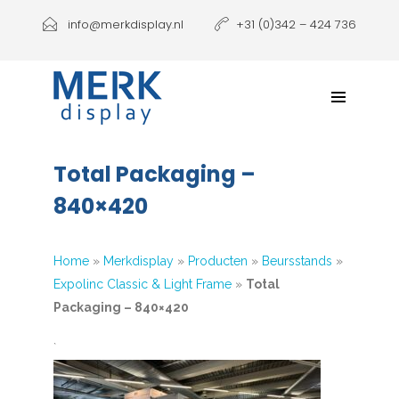
Producten
info@merkdisplay.nl
+31 (0)342 – 424 736
Printen
Klantbeleving
NIEUW: Expolinc Podium
Total Packaging –
Contact
840×420
Home
»
Merkdisplay
»
Producten
»
Beursstands
»
Expolinc Classic & Light Frame
»
Total
Packaging – 840×420
`