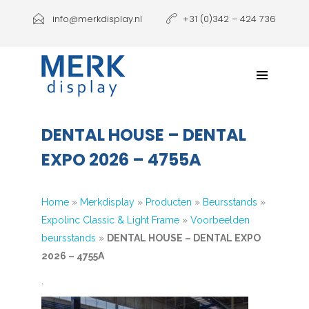
Producten
info@merkdisplay.nl
+31 (0)342 – 424 736
Printen
Klantbeleving
NIEUW: Expolinc Podium
DENTAL HOUSE – DENTAL
Contact
EXPO 2026 – 4755A
Home
»
Merkdisplay
»
Producten
»
Beursstands
»
Expolinc Classic & Light Frame
»
Voorbeelden
beursstands
»
DENTAL HOUSE – DENTAL EXPO
2026 – 4755A
`