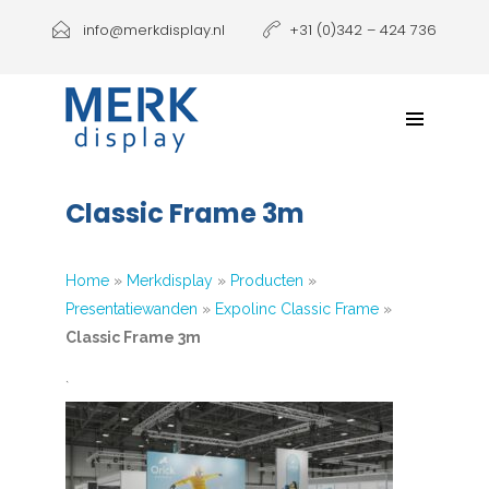
Producten
info@merkdisplay.nl
+31 (0)342 – 424 736
Printen
Klantbeleving
NIEUW: Expolinc Podium
Classic Frame 3m
Contact
Home
»
Merkdisplay
»
Producten
»
Presentatiewanden
»
Expolinc Classic Frame
»
Classic Frame 3m
`