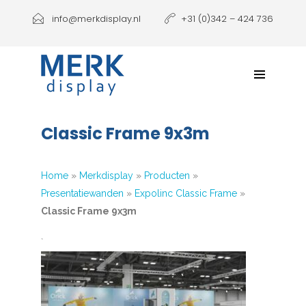
Producten
info@merkdisplay.nl
+31 (0)342 – 424 736
Printen
Klantbeleving
NIEUW: Expolinc Podium
Classic Frame 9x3m
Contact
Home
»
Merkdisplay
»
Producten
»
Presentatiewanden
»
Expolinc Classic Frame
»
Classic Frame 9x3m
`