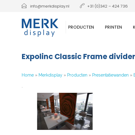
info@merkdisplay.nl
+31 (0)342 – 424 736
PRODUCTEN
PRINTEN
Expolinc Classic Frame divide
Home
»
Merkdisplay
»
Producten
»
Presentatiewanden
»
`