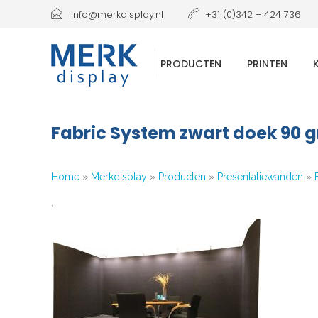
info@merkdisplay.nl
+31 (0)342 – 424 736
PRODUCTEN
PRINTEN
Fabric System zwart doek 90 
Home
»
Merkdisplay
»
Producten
»
Presentatiewanden
»
`