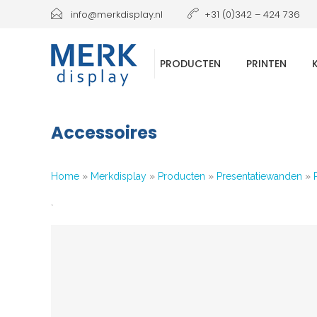
info@merkdisplay.nl
+31 (0)342 – 424 736
PRODUCTEN
PRINTEN
Accessoires
Home
»
Merkdisplay
»
Producten
»
Presentatiewanden
»
`