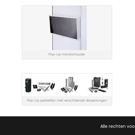
Pop-Up monitorhouder
Pop-Up pakketten met verschillende Verpakkingen
Alle rechten voo