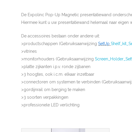
De Expolinc Pop-Up Magnetic presentatiewand onderscheid
Hiermee kunt u uw presentatiewand helemaal naar eigen w
De accessoires bestaan onder andere uit:
>productschappen (Gebruiksaanwijzing
SetUp
Shelf_kit_
>vitrines
>monitorhouders (Gebruiksaanwijzing
Screen_Holder_Se
>platte zijkanten i.p.v. ronde zijbanen
>3 hoogtes, ook i.c.m. elkaar inzetbaar
>connectoren om systemen te verbinden (Gebruiksaanwi
>gordijnrail om berging te maken
>3 soorten verpakkingen
>professionele LED verlichting