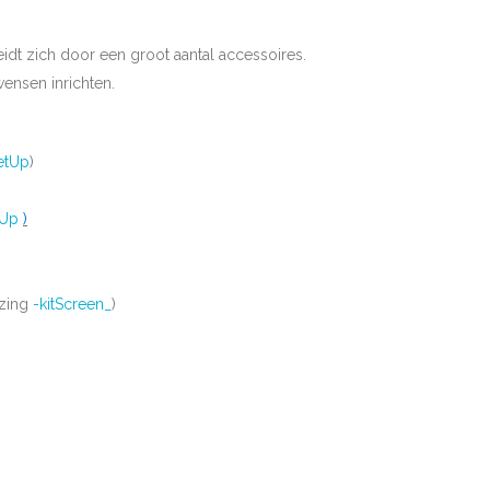
t zich door een groot aantal accessoires.
ensen inrichten.
SetUp
)
tUp
)
jzing
-kit
Screen_
)