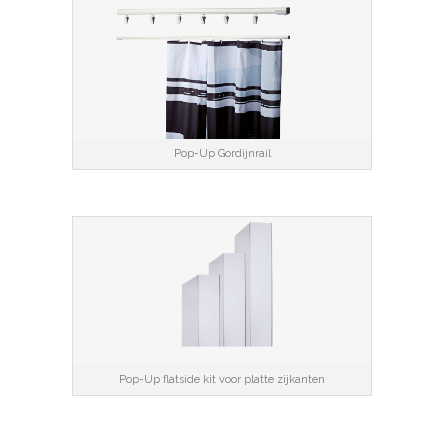
Pop-Up Gordijnrail
Pop-Up flatside kit voor platte zijkanten