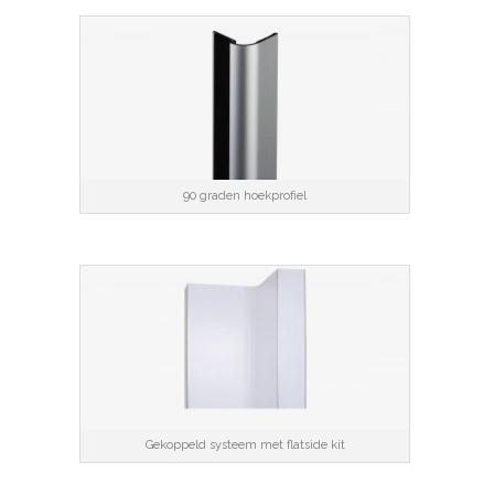
90 graden hoekprofiel
Gekoppeld systeem met flatside kit