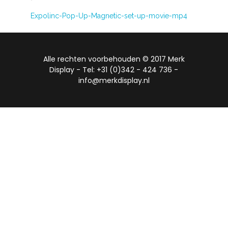
`
Expolinc-Pop-Up-Magnetic-set-up-movie-mp4
Alle rechten voorbehouden © 2017 Merk
Display - Tel: +31 (0)342 - 424 736 -
info@merkdisplay.nl