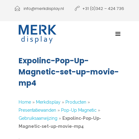
Producten
info@merkdisplay.nl
+31 (0)342 – 424 736
Printen
Klantbeleving
NIEUW: Expolinc Podium
Expolinc-Pop-Up-
Contact
Magnetic-set-up-movie-
mp4
Home
»
Merkdisplay
»
Producten
»
Presentatiewanden
»
Pop-Up Magnetic
»
Gebruiksaanwijzing
»
Expolinc-Pop-Up-
Magnetic-set-up-movie-mp4