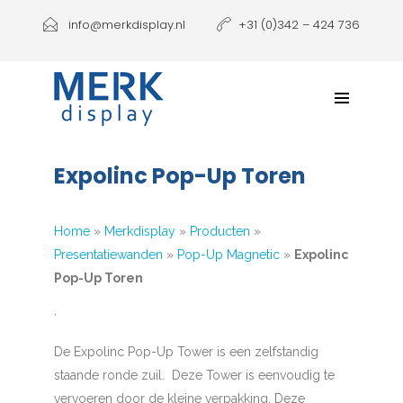
Producten
info@merkdisplay.nl
+31 (0)342 – 424 736
Printen
Klantbeleving
NIEUW: Expolinc Podium
Expolinc Pop-Up Toren
Contact
Home
»
Merkdisplay
»
Producten
»
Presentatiewanden
»
Pop-Up Magnetic
»
Expolinc
Pop-Up Toren
`
De Expolinc Pop-Up Tower is een zelfstandig
staande ronde zuil. Deze Tower is eenvoudig te
vervoeren door de kleine verpakking. Deze