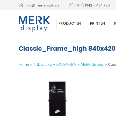
info@merkdisplay.nl
+31 (0)342 – 424 736
PRODUCTEN
PRINTEN
Classic_Frame_high 840x420
Home
»
TIJDELIJKE VERGAARBAK
»
MERK display
»
Cla
`