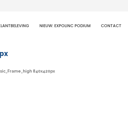
KLANTBELEVING
NIEUW: EXPOLINC PODIUM
CONTACT
px
ssic_Frame_high 840x420px